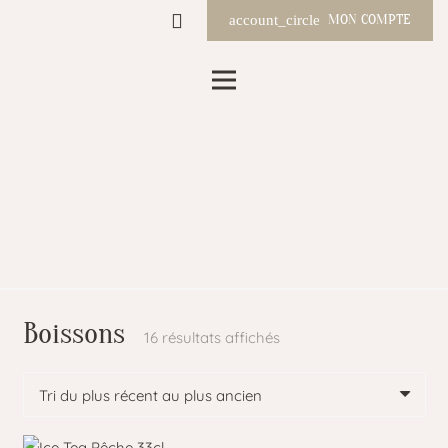
MON COMPTE
account_circle
Boissons
Trié
16 résultats affichés
du
plus
récent
au