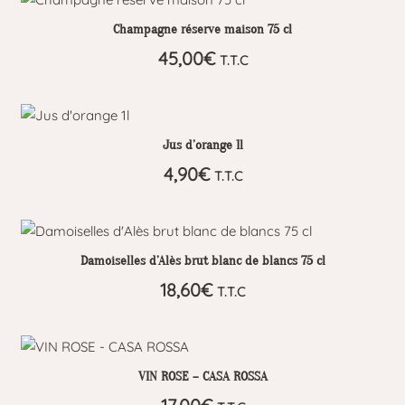
Champagne réserve maison 75 cl
45,00
€
T.T.C
Jus d’orange 1l
4,90
€
T.T.C
Damoiselles d’Alès brut blanc de blancs 75 cl
18,60
€
T.T.C
VIN ROSE – CASA ROSSA