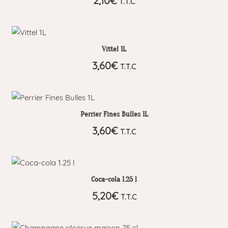
2,10
€
T.T.C
Vittel 1L
3,60
€
T.T.C
Perrier Fines Bulles 1L
3,60
€
T.T.C
Coca-cola 1.25 l
5,20
€
T.T.C