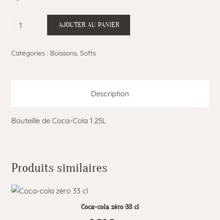
quantité
AJOUTER AU PANIER
de
Coca-
Catégories :
Boissons
,
Softs
cola
1.25
l
Description
Bouteille de Coca-Cola 1.25L
Produits similaires
Coca-cola zéro 33 cl