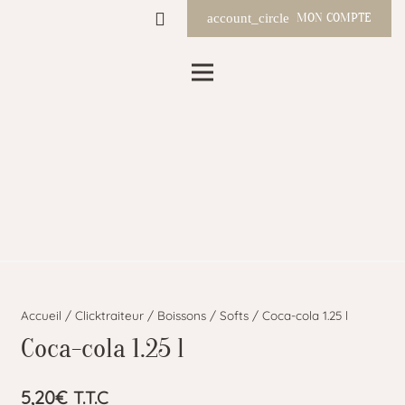
MON COMPTE
account_circle
Accueil
/
Clicktraiteur
/
Boissons
/
Softs
/ Coca-cola 1.25 l
Coca-cola 1.25 l
5,20
€
T.T.C