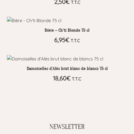
2,50
€
T.T.C
Bière – Ch’ti Blonde 75 cl
6,95
€
T.T.C
Damoiselles d’Alès brut blanc de blancs 75 cl
18,60
€
T.T.C
NEWSLETTER