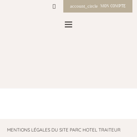
MON COMPTE
account_circle
Mentions Légales
Accueil
Mentions Légales
chevron_right
MENTIONS LÉGALES DU SITE PARC HOTEL TRAITEUR