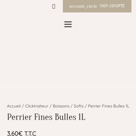
MON COMPTE
account_circle
Accueil
/
Clicktraiteur
/
Boissons
/
Softs
/ Perrier Fines Bulles 1L
Perrier Fines Bulles 1L
3,60
€
T.T.C