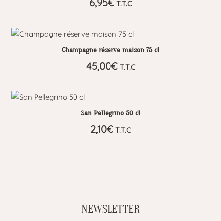
6,95
€
T.T.C
Champagne réserve maison 75 cl
45,00
€
T.T.C
San Pellegrino 50 cl
2,10
€
T.T.C
NEWSLETTER