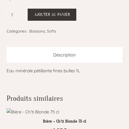
quantité
AJOUTER AU PANIER
de
Perrier
Catégories :
Boissons
,
Softs
Fines
Bulles
1L
Description
Eau minérale pétillante fines bulles 1L
Produits similaires
Bière – Ch’ti Blonde 75 cl