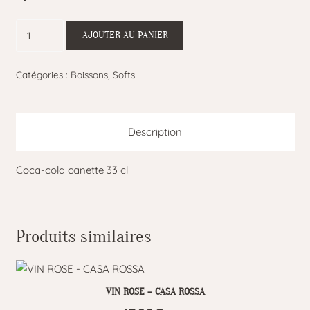
quantité
AJOUTER AU PANIER
de
Coca-
Catégories :
Boissons
,
Softs
cola
33
cl
Description
Coca-cola canette 33 cl
Produits similaires
VIN ROSE – CASA ROSSA