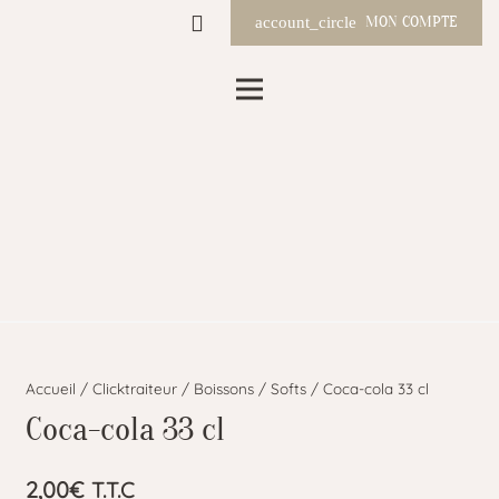
MON COMPTE
account_circle
Accueil
/
Clicktraiteur
/
Boissons
/
Softs
/ Coca-cola 33 cl
Coca-cola 33 cl
2,00
€
T.T.C