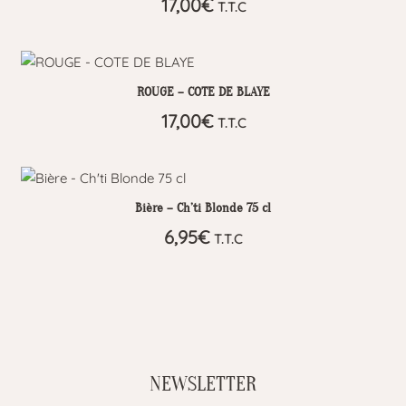
17,00
€
T.T.C
ROUGE – COTE DE BLAYE
17,00
€
T.T.C
Bière – Ch’ti Blonde 75 cl
6,95
€
T.T.C
NEWSLETTER