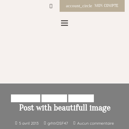
MON COMPTE
account_circle
PHOTOGRAPHY
WEB DESIGN
WORDPRESS
Post with beautifull image
5 avril 2013
grhtrDSF47
Aucun commentaire