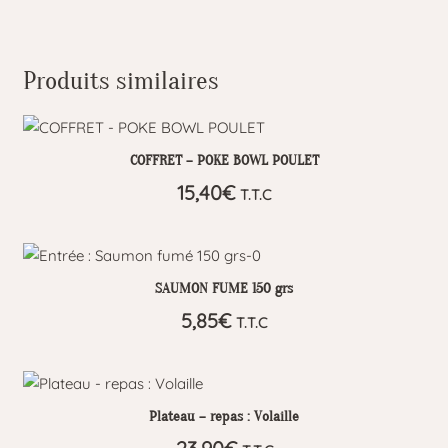
Produits similaires
COFFRET – POKE BOWL POULET
15,40
€
T.T.C
SAUMON FUME 150 grs
5,85
€
T.T.C
Plateau – repas : Volaille