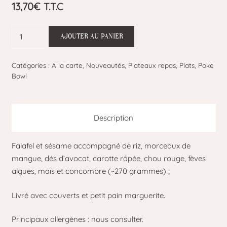
13,70
€
T.T.C
quantité
AJOUTER AU PANIER
de
POKE
Catégories :
A la carte
,
Nouveautés
,
Plateaux repas
,
Plats
,
Poke
BOWL
Bowl
VEGETARIEN
Description
Falafel et sésame accompagné de riz, morceaux de
mangue, dés d’avocat, carotte râpée, chou rouge, fèves
algues, maïs et concombre (~270 grammes) ;
Livré avec couverts et petit pain marguerite.
Principaux allergènes : nous consulter.