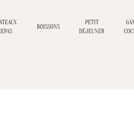
ATEAUX
PETIT
GA
BOISSONS
REPAS
DÉJEUNER
COC
Nos points de ventes
Accueil
Nos points de ventes
chevron_right