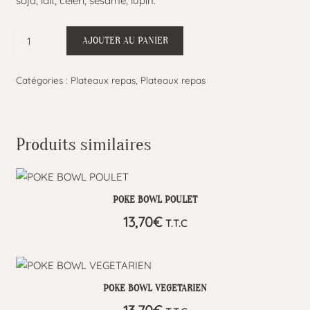
soja, lait, céleri, sésame, lupin.
quantité
AJOUTER AU PANIER
de
Plateau
Catégories :
Plateaux repas
,
Plateaux repas
-
repas
:
Poisson
Produits similaires
Prestige
POKE BOWL POULET
13,70
€
T.T.C
POKE BOWL VEGETARIEN