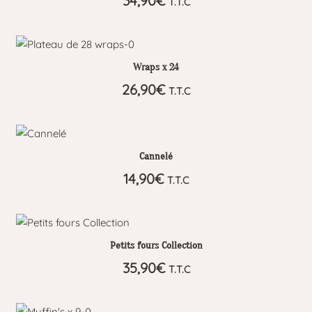
34,90
€
T.T.C
Wraps x 24
26,90
€
T.T.C
Cannelé
14,90
€
T.T.C
Petits fours Collection
35,90
€
T.T.C