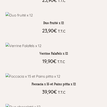
23,90
€
T.T.C
Duo fruité x 12
23,90
€
T.T.C
Verrine Falafels x 12
19,90
€
T.T.C
Foccacia x 15 et Pains pitta x 12
39,90
€
T.T.C