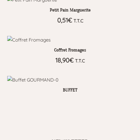
Petit Pain Marguerite
0,51
€
T.T.C
Coffret Fromages
18,90
€
T.T.C
BUFFET