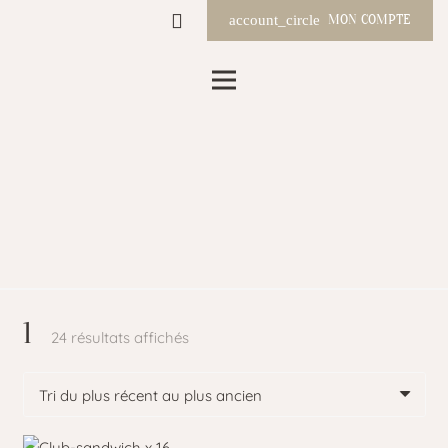
MON COMPTE
account_circle
1
Trié
24 résultats affichés
du
plus
récent
au