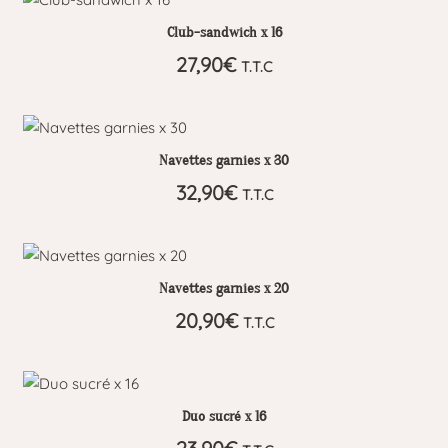
plus
Club-sandwich x 16
ancien
27,90
€
T.T.C
Navettes garnies x 30
32,90
€
T.T.C
Navettes garnies x 20
20,90
€
T.T.C
Duo sucré x 16