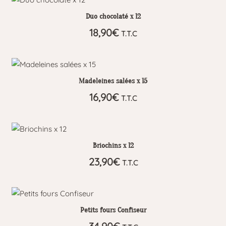
Duo chocolaté x 12
18,90
€
T.T.C
Madeleines salées x 15
16,90
€
T.T.C
Briochins x 12
23,90
€
T.T.C
Petits fours Confiseur