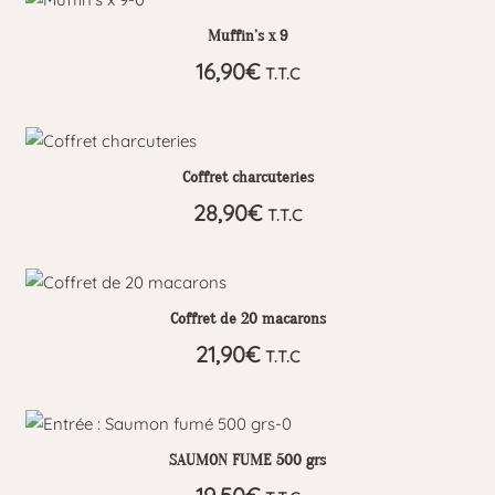
Muffin’s x 9
16,90
€
T.T.C
Coffret charcuteries
28,90
€
T.T.C
Coffret de 20 macarons
21,90
€
T.T.C
SAUMON FUME 500 grs