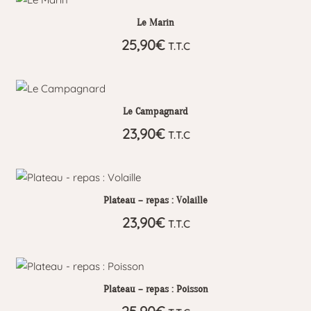
plus
Le Marin
ancien
25,90
€
T.T.C
Le Campagnard
23,90
€
T.T.C
Plateau – repas : Volaille
23,90
€
T.T.C
Plateau – repas : Poisson