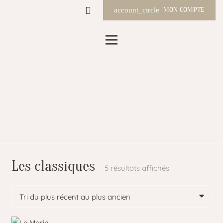
MON COMPTE
account_circle
Les classiques
Trié
5 résultats affichés
du
plus
récent
au