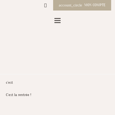
MON COMPTE
account_circle
c’est
C’est la rentrée !