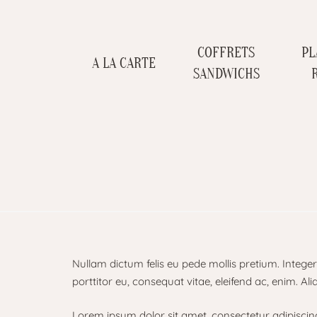
COFFRETS
PL
A LA CARTE
SANDWICHS
Nullam dictum felis eu pede mollis pretium. Intege
porttitor eu, consequat vitae, eleifend ac, enim. Ali
Lorem ipsum dolor sit amet, consectetur adipiscing e