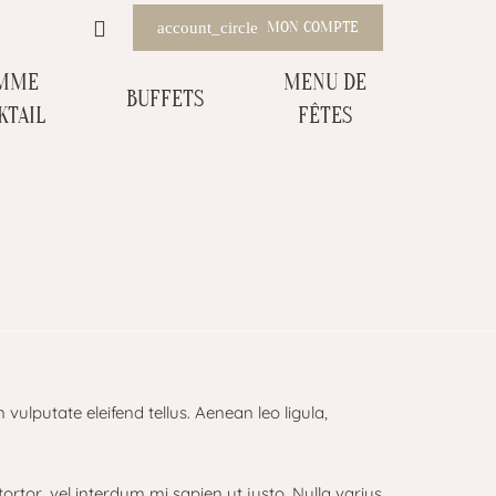
MON COMPTE
account_circle
MME
MENU DE
BUFFETS
KTAIL
FÊTES
ulputate eleifend tellus. Aenean leo ligula,
tortor, vel interdum mi sapien ut justo. Nulla varius