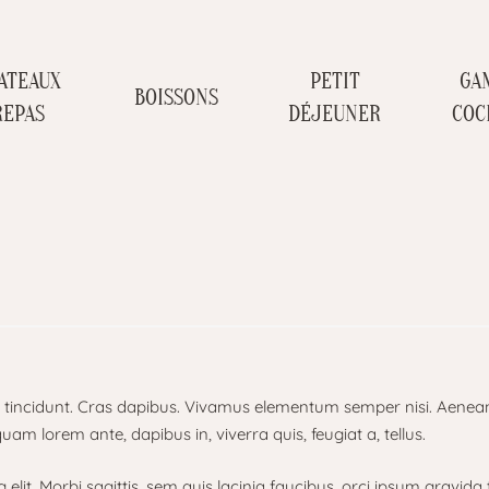
ATEAUX
PETIT
GA
BOISSONS
REPAS
DÉJEUNER
COC
r tincidunt. Cras dapibus. Vivamus elementum semper nisi. Aenean v
quam lorem ante, dapibus in, viverra quis, feugiat a, tellus.
lit. Morbi sagittis, sem quis lacinia faucibus, orci ipsum gravida 